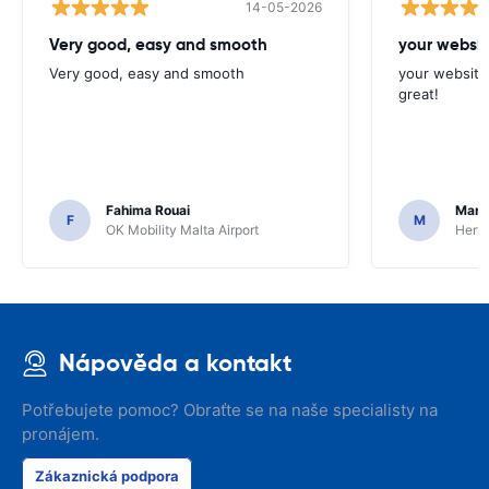
14-05-2026
Very good, easy and smooth
your websit
Very good, easy and smooth
your website 
great!
Fahima Rouai
Mari
F
M
OK Mobility Malta Airport
Hertz
Nápověda a kontakt
Potřebujete pomoc? Obraťte se na naše specialisty na
pronájem.
Zákaznická podpora