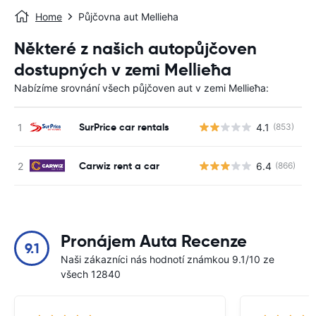
Home
Půjčovna aut Mellieha
Některé z našich autopůjčoven
dostupných v zemi Mellieħa
Nabízíme srovnání všech půjčoven aut v zemi Mellieħa:
SurPrice car rentals
4.1
(853)
Carwiz rent a car
6.4
(866)
Pronájem Auta Recenze
9.1
Naši zákazníci nás hodnotí známkou 9.1/10 ze
všech 12840