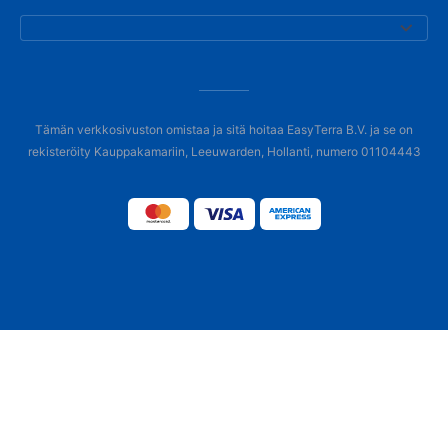
Tämän verkkosivuston omistaa ja sitä hoitaa EasyTerra B.V. ja se on
rekisteröity Kauppakamariin, Leeuwarden, Hollanti, numero 01104443