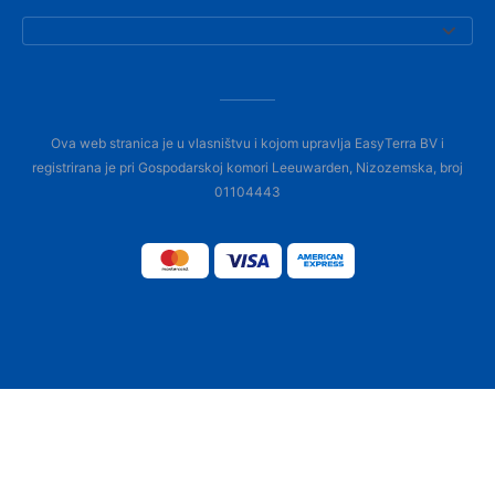
Ova web stranica je u vlasništvu i kojom upravlja EasyTerra BV i
registrirana je pri Gospodarskoj komori Leeuwarden, Nizozemska, broj
01104443