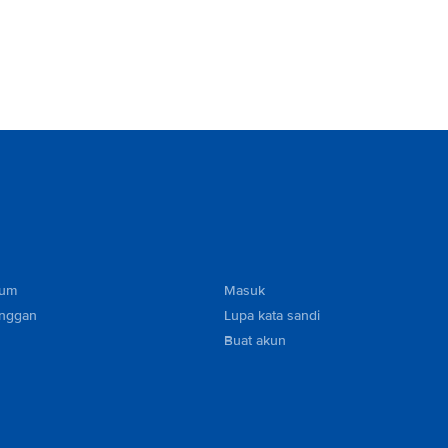
mum
Masuk
anggan
Lupa kata sandi
Buat akun