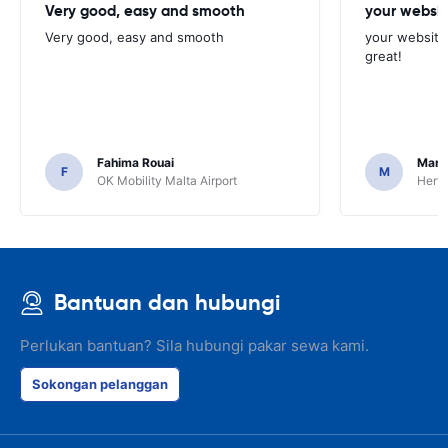
Very good, easy and smooth
your websit
Very good, easy and smooth
your website 
great!
Fahima Rouai
Mari
F
M
OK Mobility Malta Airport
Hertz
Bantuan dan hubungi
Perlukan bantuan? Sila hubungi pakar sewa kami.
Sokongan pelanggan