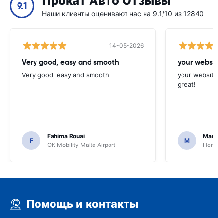
Прокат Авто Отзывы
9.1
Наши клиенты оценивают нас на 9.1/10 из 12840
14-05-2026
Very good, easy and smooth
your websit
Very good, easy and smooth
your website 
great!
Fahima Rouai
Mari
F
M
OK Mobility Malta Airport
Hertz
Помощь и контакты