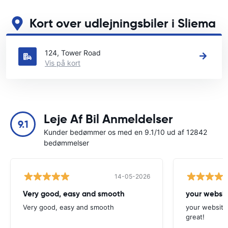
Kort over udlejningsbiler i Sliema
Se vores vigtigste biludlejningssteder i Sliema
124, Tower Road
Vis på kort
Leje Af Bil Anmeldelser
9.1
Kunder bedømmer os med en 9.1/10 ud af 12842
bedømmelser
14-05-2026
Very good, easy and smooth
your websit
Very good, easy and smooth
your website 
great!