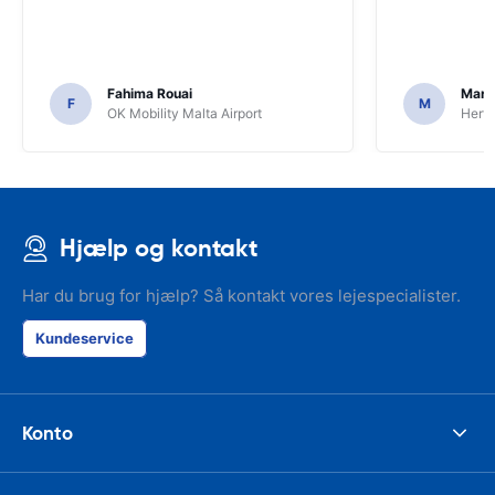
Fahima Rouai
Mari
F
M
OK Mobility Malta Airport
Hertz
Hjælp og kontakt
Har du brug for hjælp? Så kontakt vores lejespecialister.
Kundeservice
Konto