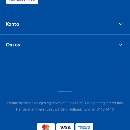
Konto
Om os
Denne hjemmeside ejes og drives af EasyTerra B.V. og er registreret hos
Handelskammeret Leeuwarden, Holland, nummer 01104443