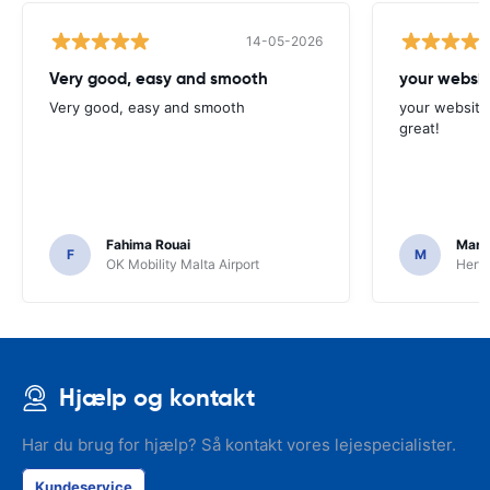
14-05-2026
Very good, easy and smooth
your websit
Very good, easy and smooth
your website 
great!
Fahima Rouai
Mari
F
M
OK Mobility Malta Airport
Hertz
Hjælp og kontakt
Har du brug for hjælp? Så kontakt vores lejespecialister.
Kundeservice