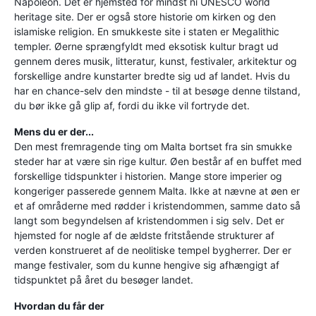
Napoleon. Det er hjemsted for mindst ni UNESCO world
heritage site. Der er også store historie om kirken og den
islamiske religion. En smukkeste site i staten er Megalithic
templer. Øerne sprængfyldt med eksotisk kultur bragt ud
gennem deres musik, litteratur, kunst, festivaler, arkitektur og
forskellige andre kunstarter bredte sig ud af landet. Hvis du
har en chance-selv den mindste - til at besøge denne tilstand,
du bør ikke gå glip af, fordi du ikke vil fortryde det.
Mens du er der...
Den mest fremragende ting om Malta bortset fra sin smukke
steder har at være sin rige kultur. Øen består af en buffet med
forskellige tidspunkter i historien. Mange store imperier og
kongeriger passerede gennem Malta. Ikke at nævne at øen er
et af områderne med rødder i kristendommen, samme dato så
langt som begyndelsen af kristendommen i sig selv. Det er
hjemsted for nogle af de ældste fritstående strukturer af
verden konstrueret af de neolitiske tempel bygherrer. Der er
mange festivaler, som du kunne hengive sig afhængigt af
tidspunktet på året du besøger landet.
Hvordan du får der