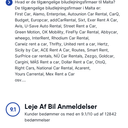
Hvad er de tilgængelige biludlejningsfirmaer til Malta?
De tilgængelige biludlejningsfirmaer i Malta er:
First Car
Alamo
Enterprise
Autounion Car Rental
CarQ
Budget
Europcar
addCarRental
Sixt
Exer Rent A Car
Avis
U-Save Auto Rental
Street Rent a Car
Green Motion
OK Mobility
FireFly Car Rental
Abbycar
wheego
InterRent
Rhodium Car Rental
Carwiz rent a car
Thrifty
United rent a car
Hertz
Sicily by Car
ACE Rent A Car
Routes
Smart Rent
SurPrice car rentals
NÜ Car Rentals
Zezgo
Goldcar
Cargini
MÁS Rent a car
Dollar Rent a Car
OtoQ
Right Cars
National Car Rental
Acarent
Yours Carrental
Mex Rent a Car
osv.…
Leje Af Bil Anmeldelser
9.1
Kunder bedømmer os med en 9.1/10 ud af 12842
bedømmelser