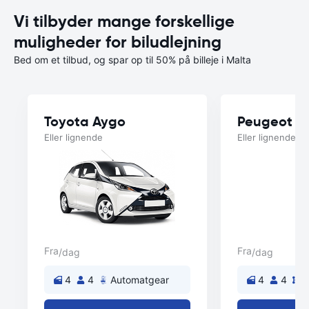
Vi tilbyder mange forskellige
muligheder for biludlejning
Bed om et tilbud, og spar op til 50% på billeje i Malta
Toyota Aygo
Peugeot 2
Eller lignende
Eller lignende
Fra
Fra
/dag
/dag
4
4
Automatgear
4
4
M