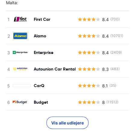
Malta:
First Car
8.4
(700)
Alamo
8.4
(10701)
Enterprise
8.4
(2409)
Autounion Car Rental
8.3
(483)
CarQ
8.1
(35)
Budget
8
(11512)
Vis alle udlejere