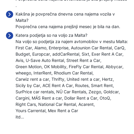
.
Kakšna je povprečna dnevna cena najema vozila v
Malta?
Povprečna cena najema prejšnji mesec je bila
na dan.
Katera podjetja so na voljo za Malta?
Na voljo so podjetja za najem avtomobilov v mestu Malta:
First Car
Alamo
Enterprise
Autounion Car Rental
CarQ
Budget
Europcar
addCarRental
Sixt
Exer Rent A Car
Avis
U-Save Auto Rental
Street Rent a Car
Green Motion
OK Mobility
FireFly Car Rental
Abbycar
wheego
InterRent
Rhodium Car Rental
Carwiz rent a car
Thrifty
United rent a car
Hertz
Sicily by Car
ACE Rent A Car
Routes
Smart Rent
SurPrice car rentals
NÜ Car Rentals
Zezgo
Goldcar
Cargini
MÁS Rent a car
Dollar Rent a Car
OtoQ
Right Cars
National Car Rental
Acarent
Yours Carrental
Mex Rent a Car
itd…