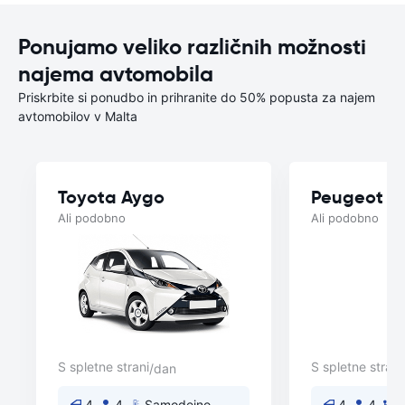
Ponujamo veliko različnih možnosti
najema avtomobila
Priskrbite si ponudbo in prihranite do 50% popusta za najem
avtomobilov v Malta
Toyota Aygo
Peugeot 2
Ali podobno
Ali podobno
S spletne strani
S spletne strani
/dan
4
4
Samodejno
4
4
P