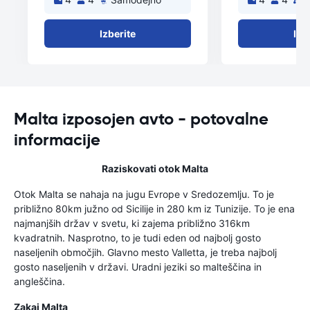
Izberite
Izb
Malta izposojen avto - potovalne
informacije
Raziskovati otok Malta
Otok Malta se nahaja na jugu Evrope v Sredozemlju. To je
približno 80km južno od Sicilije in 280 km iz Tunizije. To je ena
najmanjših držav v svetu, ki zajema približno 316km
kvadratnih. Nasprotno, to je tudi eden od najbolj gosto
naseljenih območjih. Glavno mesto Valletta, je treba najbolj
gosto naseljenih v državi. Uradni jeziki so malteščina in
angleščina.
Zakaj Malta