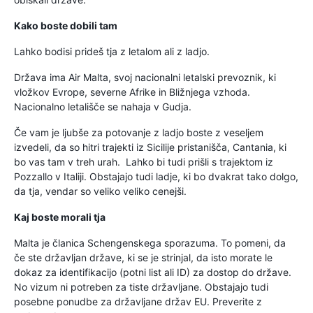
Kako boste dobili tam
Lahko bodisi prideš tja z letalom ali z ladjo.
Država ima Air Malta, svoj nacionalni letalski prevoznik, ki
vložkov Evrope, severne Afrike in Bližnjega vzhoda.
Nacionalno letališče se nahaja v Gudja.
Če vam je ljubše za potovanje z ladjo boste z veseljem
izvedeli, da so hitri trajekti iz Sicilije pristanišča, Cantania, ki
bo vas tam v treh urah. Lahko bi tudi prišli s trajektom iz
Pozzallo v Italiji. Obstajajo tudi ladje, ki bo dvakrat tako dolgo,
da tja, vendar so veliko veliko cenejši.
Kaj boste morali tja
Malta je članica Schengenskega sporazuma. To pomeni, da
če ste državljan države, ki se je strinjal, da isto morate le
dokaz za identifikacijo (potni list ali ID) za dostop do države.
No vizum ni potreben za tiste državljane. Obstajajo tudi
posebne ponudbe za državljane držav EU. Preverite z