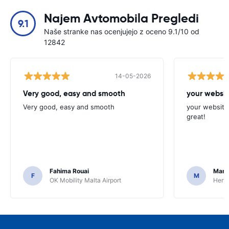
Najem Avtomobila Pregledi
9.1
Naše stranke nas ocenjujejo z oceno 9.1/10 od
12842
14-05-2026
Very good, easy and smooth
your websit
Very good, easy and smooth
your website 
great!
Fahima Rouai
Mari
F
M
OK Mobility Malta Airport
Hertz