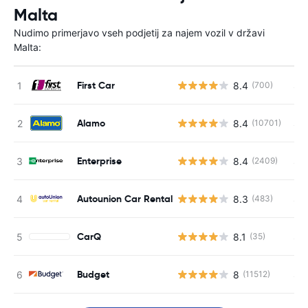
Malta
Nudimo primerjavo vseh podjetij za najem vozil v državi
Malta:
First Car
8.4
S s
(700)
Alamo
8.4
S s
(10701)
Enterprise
8.4
S s
(2409)
Autounion Car Rental
8.3
S s
(483)
CarQ
8.1
S s
(35)
Budget
8
S s
(11512)