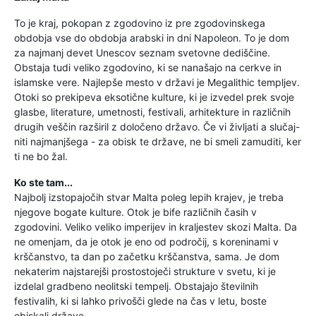
To je kraj, pokopan z zgodovino iz pre zgodovinskega
obdobja vse do obdobja arabski in dni Napoleon. To je dom
za najmanj devet Unescov seznam svetovne dediščine.
Obstaja tudi veliko zgodovino, ki se nanašajo na cerkve in
islamske vere. Najlepše mesto v državi je Megalithic templjev.
Otoki so prekipeva eksotične kulture, ki je izvedel prek svoje
glasbe, literature, umetnosti, festivali, arhitekture in različnih
drugih veščin razširil z določeno državo. Če vi življati a slučaj-
niti najmanjšega - za obisk te države, ne bi smeli zamuditi, ker
ti ne bo žal.
Ko ste tam...
Najbolj izstopajočih stvar Malta poleg lepih krajev, je treba
njegove bogate kulture. Otok je bife različnih časih v
zgodovini. Veliko veliko imperijev in kraljestev skozi Malta. Da
ne omenjam, da je otok je eno od področij, s koreninami v
krščanstvo, ta dan po začetku krščanstva, sama. Je dom
nekaterim najstarejši prostostoječi strukture v svetu, ki je
izdelal gradbeno neolitski tempelj. Obstajajo številnih
festivalih, ki si lahko privošči glede na čas v letu, boste
obiskali države.