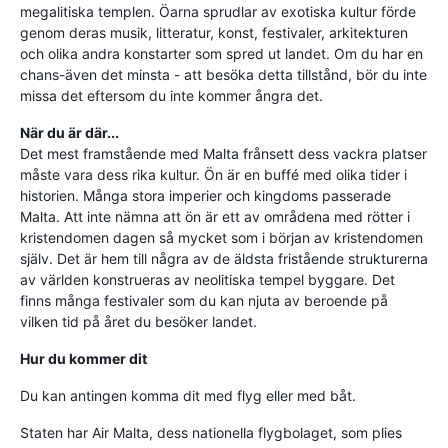
megalitiska templen. Öarna sprudlar av exotiska kultur förde
genom deras musik, litteratur, konst, festivaler, arkitekturen
och olika andra konstarter som spred ut landet. Om du har en
chans-även det minsta - att besöka detta tillstånd, bör du inte
missa det eftersom du inte kommer ångra det.
När du är där...
Det mest framstående med Malta frånsett dess vackra platser
måste vara dess rika kultur. Ön är en buffé med olika tider i
historien. Många stora imperier och kingdoms passerade
Malta. Att inte nämna att ön är ett av områdena med rötter i
kristendomen dagen så mycket som i början av kristendomen
själv. Det är hem till några av de äldsta fristående strukturerna
av världen konstrueras av neolitiska tempel byggare. Det
finns många festivaler som du kan njuta av beroende på
vilken tid på året du besöker landet.
Hur du kommer dit
Du kan antingen komma dit med flyg eller med båt.
Staten har Air Malta, dess nationella flygbolaget, som plies