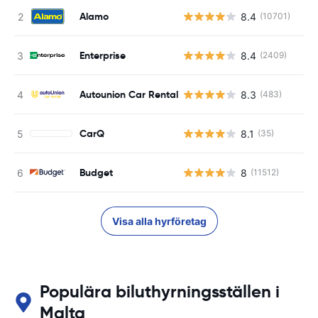
Alamo
8.4
(10701)
Enterprise
8.4
(2409)
Autounion Car Rental
8.3
(483)
CarQ
8.1
(35)
Budget
8
(11512)
Visa alla hyrföretag
Populära biluthyrningsställen i
Malta