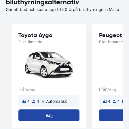
biluthyrningsalternativ
Gör ett bud och spara upp till 50 % på biluthyrningen i Malta
Toyota Aygo
Peugeot 2
Eller liknande
Eller liknande
Från
Från
/dag
/dag
4
4
Automatisk
4
4
M
Välj
V