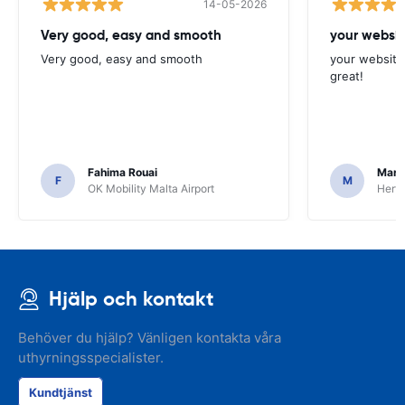
14-05-2026
Very good, easy and smooth
your websit
Very good, easy and smooth
your website 
great!
Fahima Rouai
Mari
F
M
OK Mobility Malta Airport
Hertz
Hjälp och kontakt
Behöver du hjälp? Vänligen kontakta våra
uthyrningsspecialister.
Kundtjänst