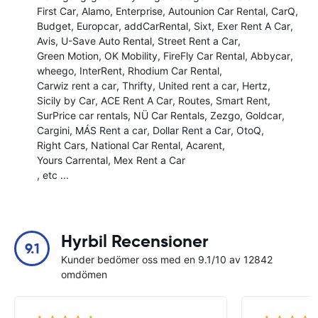
First Car
Alamo
Enterprise
Autounion Car Rental
CarQ
Budget
Europcar
addCarRental
Sixt
Exer Rent A Car
Avis
U-Save Auto Rental
Street Rent a Car
Green Motion
OK Mobility
FireFly Car Rental
Abbycar
wheego
InterRent
Rhodium Car Rental
Carwiz rent a car
Thrifty
United rent a car
Hertz
Sicily by Car
ACE Rent A Car
Routes
Smart Rent
SurPrice car rentals
NÜ Car Rentals
Zezgo
Goldcar
Cargini
MÁS Rent a car
Dollar Rent a Car
OtoQ
Right Cars
National Car Rental
Acarent
Yours Carrental
Mex Rent a Car
, etc ...
Hyrbil Recensioner
9.1
Kunder bedömer oss med en 9.1/10 av 12842
omdömen