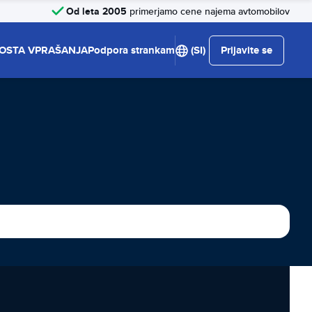
Od leta 2005
primerjamo cene najema avtomobilov
OSTA VPRAŠANJA
Podpora strankam
(SI)
Prijavite se