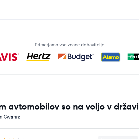
Primerjamo vse znane dobavitelje
m avtomobilov so na voljo v drža
an Ġwann: