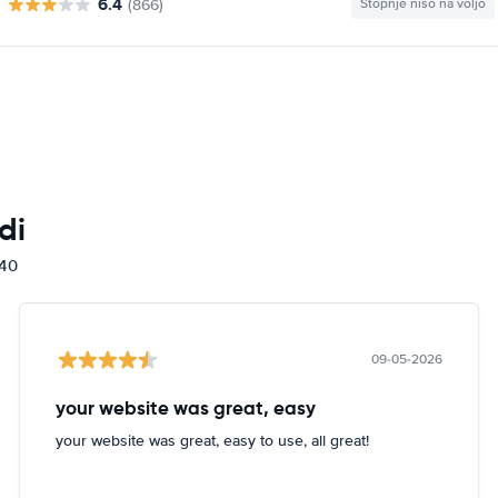
6.4
(866)
Stopnje niso na voljo
di
840
09-05-2026
your website was great, easy
your website was great, easy to use, all great!