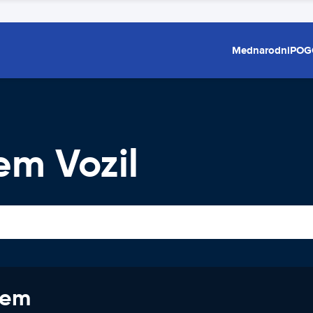
Mednarodni
POG
m Vozil
jem