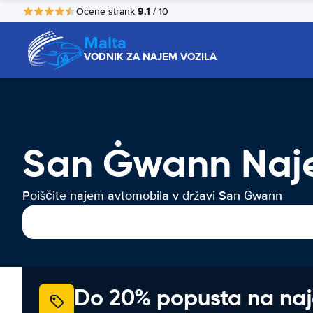
9.1
Ocene strank
/ 10
Malta
VODNIK ZA NAJEM VOZILA
San Ġwann Naje
Poiščite najem avtomobila v državi San Ġwann
Do 20% popusta na na