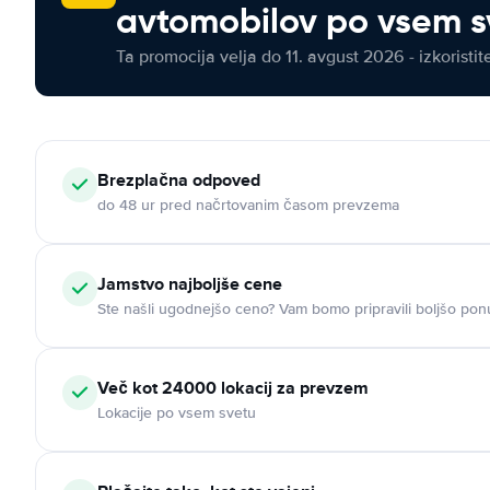
avtomobilov po vsem s
Ta promocija velja do 11. avgust 2026 - izkoristit
Brezplačna odpoved
do 48 ur pred načrtovanim časom prevzema
Jamstvo najboljše cene
Ste našli ugodnejšo ceno? Vam bomo pripravili boljšo pon
Več kot 24000 lokacij za prevzem
Lokacije po vsem svetu