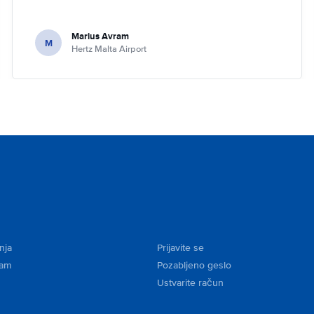
Marius Avram
M
Hertz Malta Airport
nja
Prijavite se
kam
Pozabljeno geslo
Ustvarite račun