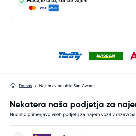
Plačajte tako, kot ste vajeni
Domov
Najem avtomobila San Gwann
Nekatera naša podjetja za naje
Nudimo primerjavo vseh podjetij za najem vozil v državi S