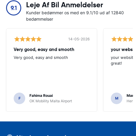
Leje Af Bil Anmeldelser
9.1
Kunder bedømmer os med en 9.1/10 ud af 12840
bedømmelser
14-05-2026
Very good, easy and smooth
your websit
Very good, easy and smooth
your website 
great!
Fahima Rouai
Mari
F
M
OK Mobility Malta Airport
Hertz