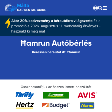
Málta
CAR RENTAL GUIDE
Akár 20% kedvezmény a bérautókra világszerte
Ez a
promóció a 2026. augusztus 11. weboldalig érvényes -
használd ki még ma!
Ħamrun Autóbérlés
Keressen bérautót itt: Ħamrun
Összehasonlítjuk az összes ismert beszállítót