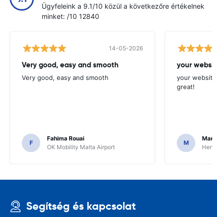
Ügyfeleink a 9.1/10 közül a következőre értékelnek
minket: /10 12840
14-05-2026
Very good, easy and smooth
your websit
Very good, easy and smooth
your website 
great!
Fahima Rouai
Mari
F
M
OK Mobility Malta Airport
Hertz
Segítség és kapcsolat