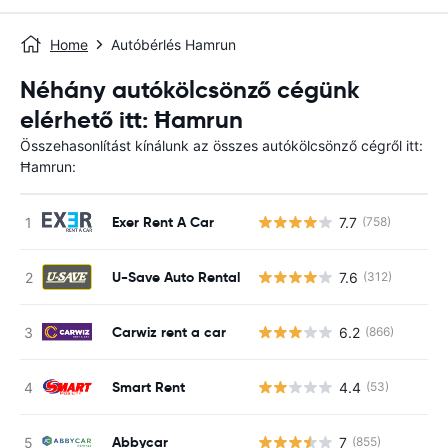
Home
Autóbérlés Hamrun
Néhány autókölcsönző cégünk
elérhető itt: Ħamrun
Összehasonlítást kínálunk az összes autókölcsönző cégről itt:
Ħamrun:
Exer Rent A Car
7.7
(758)
U-Save Auto Rental
7.6
(312)
Carwiz rent a car
6.2
(866)
Smart Rent
4.4
(53)
Abbycar
7
(855)