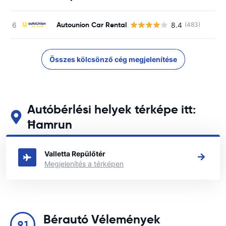
Autounion Car Rental
8.4
(483)
Összes kölcsönző cég megjelenítése
Autóbérlési helyek térképe itt:
Ħamrun
Tekintse meg fő autóbérlési helyeinket itt: Ħamrun
Valletta Repülőtér
Megjelenítés a térképen
Bérautó Vélemények
9.1