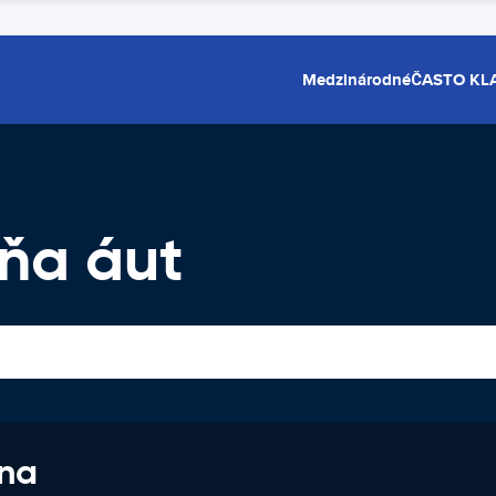
Medzinárodné
ČASTO KL
ňa áut
 na