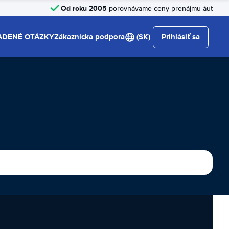
Od roku 2005
porovnávame ceny prenájmu áut
ADENÉ OTÁZKY
Zákaznícka podpora
(SK)
Prihlásiť sa