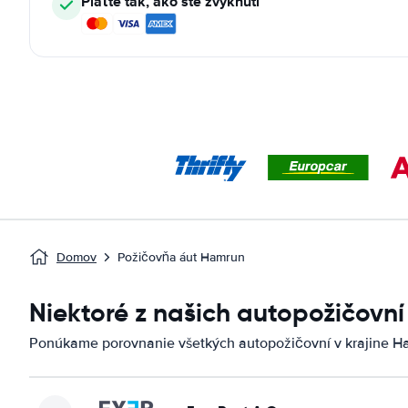
Plaťte tak, ako ste zvyknutí
Domov
Požičovňa áut Hamrun
Niektoré z našich autopožičovn
Ponúkame porovnanie všetkých autopožičovní v krajine H