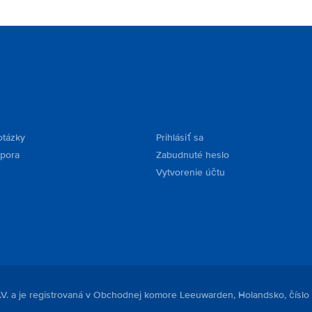
otázky
Prihlásiť sa
dpora
Zabudnuté heslo
Vytvorenie účtu
.V. a je registrovaná v Obchodnej komore Leeuwarden, Holandsko, číslo