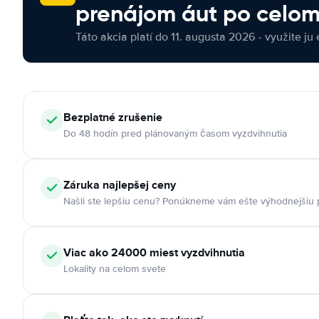
prenájom áut po celom
Táto akcia platí do 11. augusta 2026 - využite ju 
Bezplatné zrušenie
Do 48 hodín pred plánovaným časom vyzdvihnutia
Záruka najlepšej ceny
Našli ste lepšiu cenu? Ponúkneme vám ešte výhodnejšiu
Viac ako 24000 miest vyzdvihnutia
Lokality na celom svete