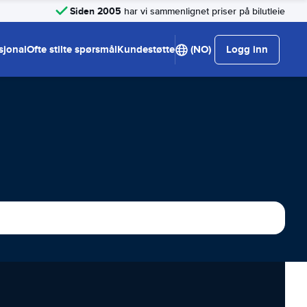
Siden 2005
har vi sammenlignet priser på bilutleie
sjonal
Ofte stilte spørsmål
Kundestøtte
(NO)
Logg inn