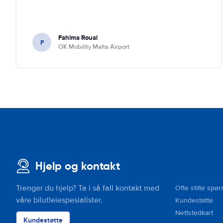
Fahima Rouai
F
OK Mobility Malta Airport
Hjelp og kontakt
Trenger du hjelp? Ta i så fall kontakt med
Ofte stilte spør
våre bilutleiespesialister.
Kundestøtte
Nettstedkart
Kundestøtte