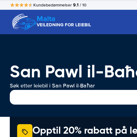
9.1
Kundebedømmelser
/ 10
Malta
VEILEDNING FOR LEIEBIL
San Pawl il-Baħa
Søk etter leiebil i San Pawl il-Baħar
Opptil 20% rabatt på le