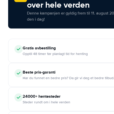
over hele verden
Denne kampanjen er gyldig frem til 11. august 2
den i dag!
Gratis
avbestilling
Opptil 48 timer før planlagt tid for henting
Beste pris-garanti
Har du funnet en bedre pris? Da gir vi deg et bedre tilbud
24000+
hentesteder
Steder rundt om i hele verden