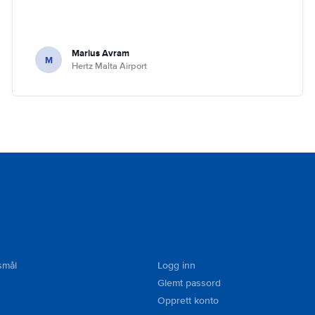
Marius Avram
M
Hertz Malta Airport
smål
Logg inn
Glemt passord
Opprett konto