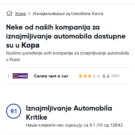
Хоме
Изнајмљивање аутомобила Kavra
Neke od naših kompanija za
iznajmljivanje automobila dostupne
su u Кора
Nudimo poređenje svih kompanija za iznajmljivanje automobila
u Кора:
Carwiz rent a car
6.4
(866)
Н
Iznajmljivanje Automobila
9.1
Kritike
Наши клијенти нас оцењују са 9.1 /10 од 12842