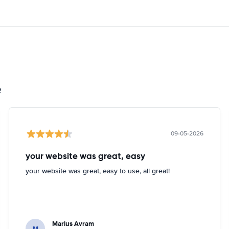
2
09-05-2026
your website was great, easy
your website was great, easy to use, all great!
Marius Avram
M