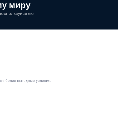
му миру
- воспользуйся ею
щё более выгодные условия.