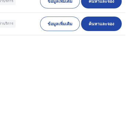
ข้อมูลเพิ่มเติม
ค้นหาและจอง
ค่าบริการ
ข้อมูลเพิ่มเติม
ค้นหาและจอง
ค่าบริการ