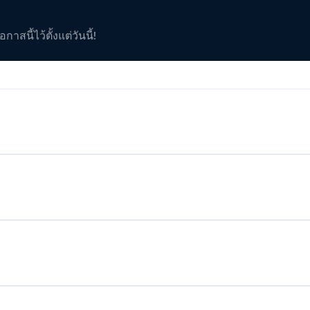
สนี้ไว้ตั้งแต่วันนี้!