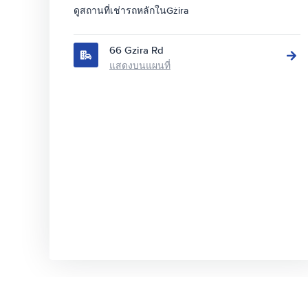
ดูสถานที่เช่ารถหลักในGżira
66 Gzira Rd
แสดงบนแผนที่