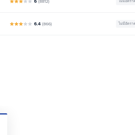
6
(8812)
ไม่มีอัตรา
6.4
(866)
ไม่มีอัตรา