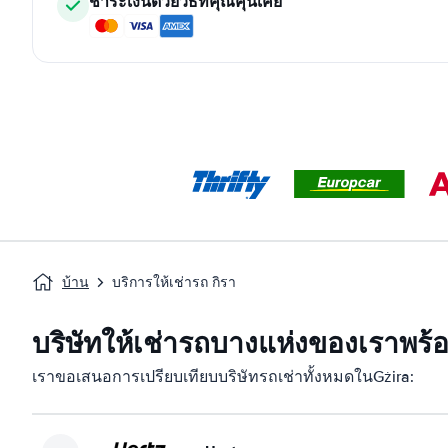
ชำระเงินด้วยวิธีที่คุณคุ้นเคย
บ้าน
บริการให้เช่ารถ กิรา
บริษัทให้เช่ารถบางแห่งของเราพร้
เราขอเสนอการเปรียบเทียบบริษัทรถเช่าทั้งหมดในGżira: