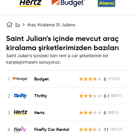
Ev
Araç Kiralama St Julians
Saint Julian's içinde mevcut araç
kiralama şirketlerimizden bazıları
Saint Julian's içindeki tüm rent a car şirketlerinin bir
karşılaştırmasını sunuyoruz:
Budget
8
(11512)
Thrifty
6.1
(6971)
Hertz
6
(8812)
FireFly Car Rental
7.1
(4033)