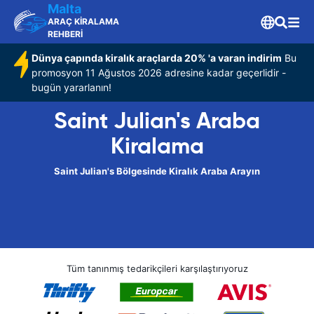
Malta
ARAÇ KİRALAMA
REHBERİ
Dünya çapında kiralık araçlarda 20% 'a varan indirim
Bu
promosyon 11 Ağustos 2026 adresine kadar geçerlidir -
bugün yararlanın!
Saint Julian's Araba
Kiralama
Saint Julian's Bölgesinde Kiralık Araba Arayın
Tüm tanınmış tedarikçileri karşılaştırıyoruz