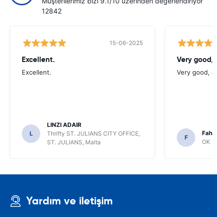
Müşterilerimiz bizi 9.1/10 üzerinden değerlendiriyor
12842
15-06-2025
Excellent.
Very good,
Excellent.
Very good, e
LINZI ADAIR
Fahi
L
Thrifty ST. JULIANS CITY OFFICE,
F
OK Mo
ST. JULIANS, Malta
Yardım ve iletişim